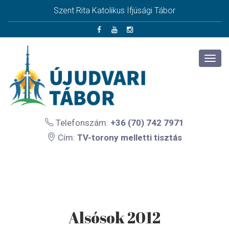
Szent Rita Katolikus Ifjúsági Tábor
Telefonszám:
+36 (70) 742 7971
Cím:
TV-torony melletti tisztás
Alsósok 2012