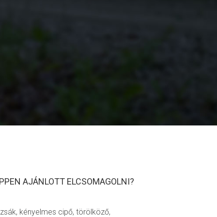
K
ÉPPEN AJÁNLOTT ELCSOMAGOLNI?
ózsák, kényelmes cipő, törölköző,