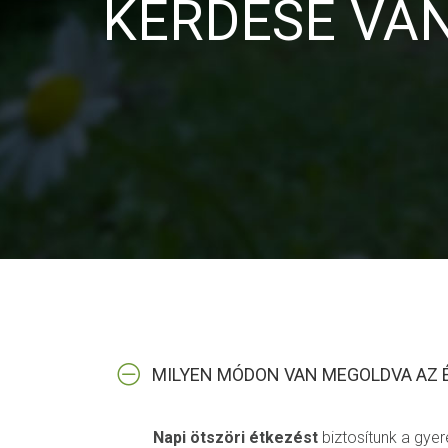
KÉRDÉSE VA
MILYEN MÓDON VAN MEGOLDVA AZ 
Napi ötszöri étkezést
biztosítunk a gye