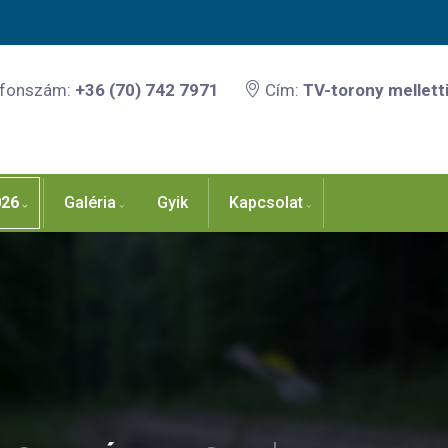
efonszám:
+36 (70) 742 7971
Cím:
TV-torony melletti
026
Galéria
Gyik
Kapcsolat