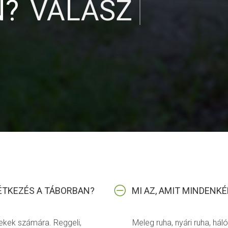
N?
VÁLASZOLUN
ÉTKEZÉS A TÁBORBAN?
MI AZ, AMIT MINDENK
rekek számára. Reggeli,
Meleg ruha, nyári ruha, hál