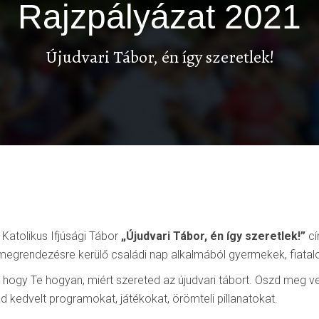
Rajzpályázat 2021
Újudvari Tábor, én így szeretlek!
 Katolikus Ifjúsági Tábor
„Újudvari Tábor, én így szeretlek!”
cí
 megrendezésre kerülő családi nap alkalmából gyermekek, fiata
 hogy Te hogyan, miért szereted az újudvari tábort. Oszd meg 
ad kedvelt programokat, játékokat, örömteli pillanatokat.