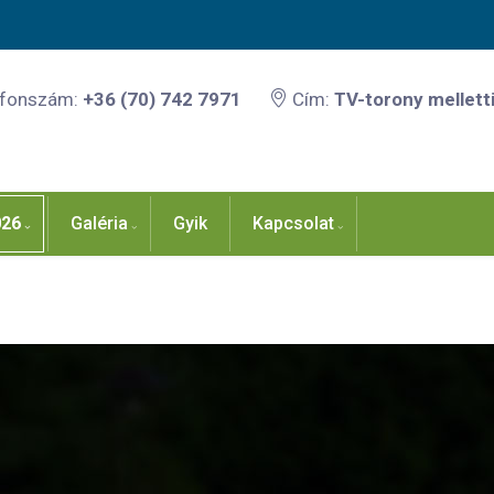
efonszám:
+36 (70) 742 7971
Cím:
TV-torony melletti
026
Galéria
Gyik
Kapcsolat