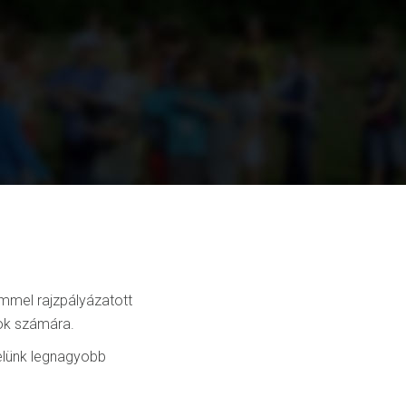
mmel rajzpályázatott
lok számára.
velünk legnagyobb