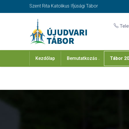
Szent Rita Katolikus Ifjúsági Tábor
Tel
Kezdőlap
Bemutatkozás
Tábor 2