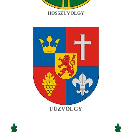
HOSSZÚ
VÖLGY
FŰZVÖLGY