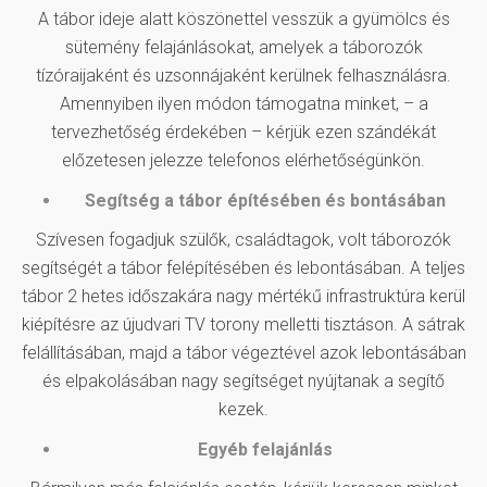
A tábor ideje alatt köszönettel vesszük a gyümölcs és
sütemény felajánlásokat, amelyek a táborozók
tízóraijaként és uzsonnájaként kerülnek felhasználásra.
Amennyiben ilyen módon támogatna minket, – a
tervezhetőség érdekében – kérjük ezen szándékát
előzetesen jelezze telefonos elérhetőségünkön.
Segítség a tábor építésében és bontásában
Szívesen fogadjuk szülők, családtagok, volt táborozók
segítségét a tábor felépítésében és lebontásában. A teljes
tábor 2 hetes időszakára nagy mértékű infrastruktúra kerül
kiépítésre az újudvari TV torony melletti tisztáson. A sátrak
felállításában, majd a tábor végeztével azok lebontásában
és elpakolásában nagy segítséget nyújtanak a segítő
kezek.
Egyéb felajánlás