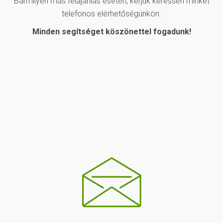
Bármilyen más felajánlás esetén, kérjük keressen minket
telefonos elérhetőségünkön.
Minden segítséget köszönettel fogadunk!