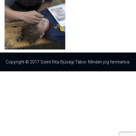
Copyright © 2017 Szent Rita Ifjúsági Tábor. Minden jog fenntartva.