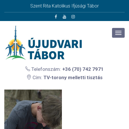
Szent Rita Katolikus Ifjúsági Tábor
Telefonszám:
+36 (70) 742 7971
Cím:
TV-torony melletti tisztás