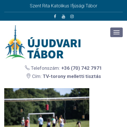
Szent Rita Katolikus Ifjúsági Tábor
Telefonszám:
+36 (70) 742 7971
Cím:
TV-torony melletti tisztás