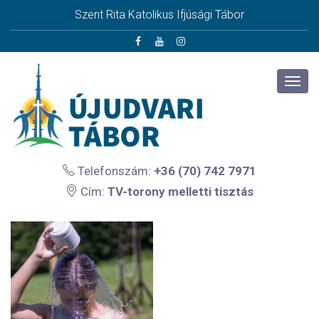
Szent Rita Katolikus Ifjúsági Tábor
Telefonszám:
+36 (70) 742 7971
Cím:
TV-torony melletti tisztás