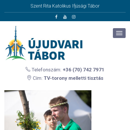
Szent Rita Katolikus Ifjúsági Tábor
Telefonszám:
+36 (70) 742 7971
Cím:
TV-torony melletti tisztás