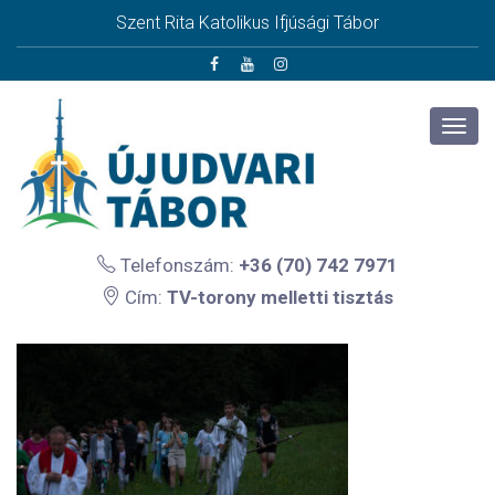
Szent Rita Katolikus Ifjúsági Tábor
Telefonszám:
+36 (70) 742 7971
Cím:
TV-torony melletti tisztás