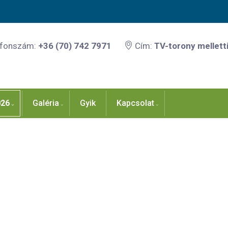
efonszám:
+36 (70) 742 7971
Cím:
TV-torony melletti
026
Galéria
Gyik
Kapcsolat