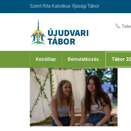
Szent Rita Katolikus Ifjúsági Tábor
Tel
Kezdőlap
Bemutatkozás
Tábor 2