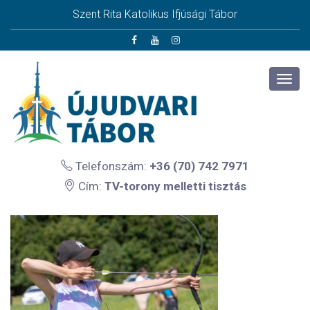
Szent Rita Katolikus Ifjúsági Tábor
Telefonszám:
+36 (70) 742 7971
Cím:
TV-torony melletti tisztás