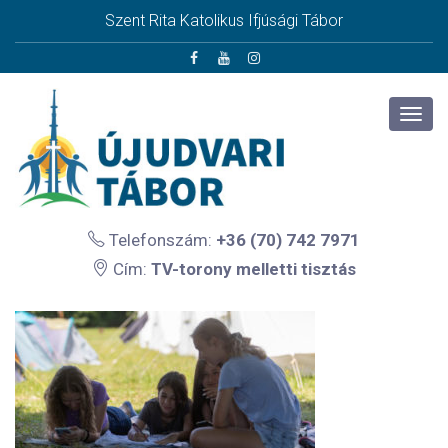
Szent Rita Katolikus Ifjúsági Tábor
Telefonszám:
+36 (70) 742 7971
Cím:
TV-torony melletti tisztás