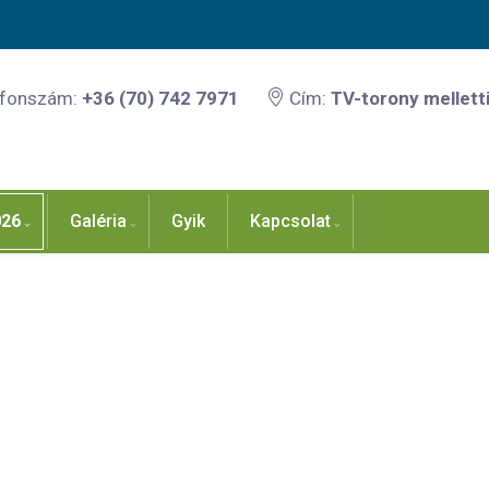
efonszám:
+36 (70) 742 7971
Cím:
TV-torony melletti
026
Galéria
Gyik
Kapcsolat