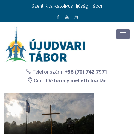
Szent Rita Katolikus Ifjúsági Tábor
Telefonszám:
+36 (70) 742 7971
Cím:
TV-torony melletti tisztás