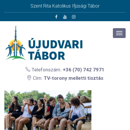
Szent Rita Katolikus Ifjúsági Tábor
Telefonszám:
+36 (70) 742 7971
Cím:
TV-torony melletti tisztás