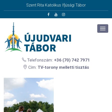
Szent Rita Katolikus Ifjúsági Tábor
Telefonszám:
+36 (70) 742 7971
Cím:
TV-torony melletti tisztás