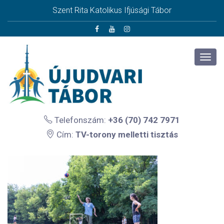
Szent Rita Katolikus Ifjúsági Tábor
Telefonszám:
+36 (70) 742 7971
Cím:
TV-torony melletti tisztás