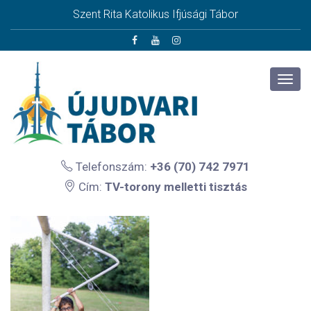
Szent Rita Katolikus Ifjúsági Tábor
Telefonszám:
+36 (70) 742 7971
Cím:
TV-torony melletti tisztás