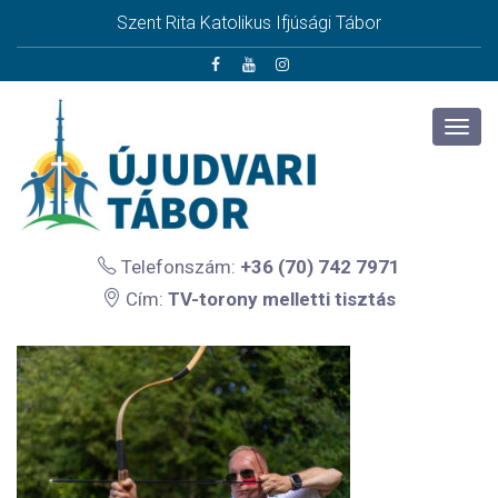
Szent Rita Katolikus Ifjúsági Tábor
Telefonszám:
+36 (70) 742 7971
Cím:
TV-torony melletti tisztás