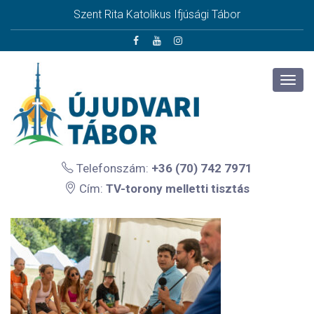
Szent Rita Katolikus Ifjúsági Tábor
Telefonszám:
+36 (70) 742 7971
Cím:
TV-torony melletti tisztás