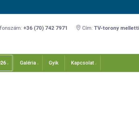
efonszám:
+36 (70) 742 7971
Cím:
TV-torony melletti
026
Galéria
Gyik
Kapcsolat