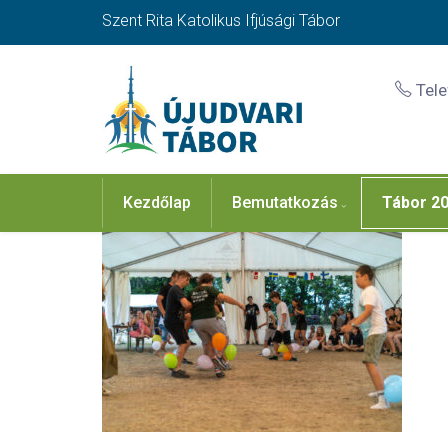
Szent Rita Katolikus Ifjúsági Tábor
Tel
Kezdőlap
Bemutatkozás
Tábor 2