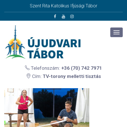
Szent Rita Katolikus Ifjúsági Tábor
Telefonszám:
+36 (70) 742 7971
Cím:
TV-torony melletti tisztás