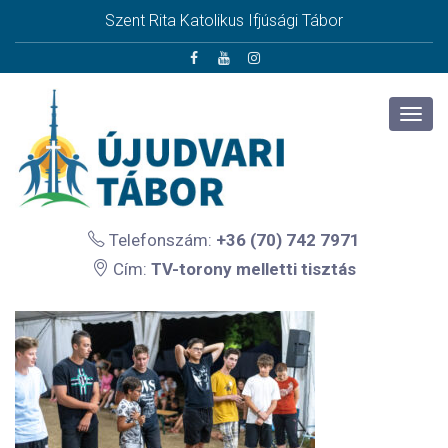
Szent Rita Katolikus Ifjúsági Tábor
Telefonszám:
+36 (70) 742 7971
Cím:
TV-torony melletti tisztás