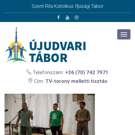
Szent Rita Katolikus Ifjúsági Tábor
Telefonszám:
+36 (70) 742 7971
Cím:
TV-torony melletti tisztás