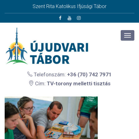
Szent Rita Katolikus Ifjúsági Tábor
Telefonszám:
+36 (70) 742 7971
Cím:
TV-torony melletti tisztás