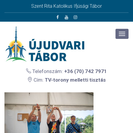
Szent Rita Katolikus Ifjúsági Tábor
Telefonszám:
+36 (70) 742 7971
Cím:
TV-torony melletti tisztás