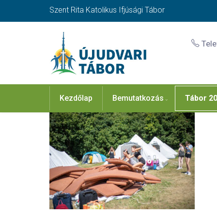
Szent Rita Katolikus Ifjúsági Tábor
Tel
Kezdőlap
Bemutatkozás
Tábor 2