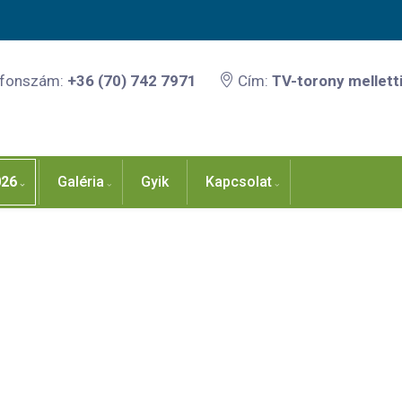
efonszám:
+36 (70) 742 7971
Cím:
TV-torony melletti
026
Galéria
Gyik
Kapcsolat