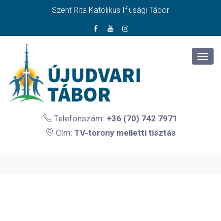
Szent Rita Katolikus Ifjúsági Tábor
Telefonszám:
+36 (70) 742 7971
Cím:
TV-torony melletti tisztás