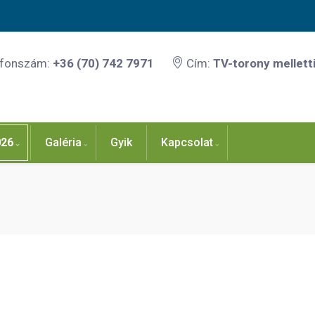
efonszám:
+36 (70) 742 7971
Cím:
TV-torony melletti
026
Galéria
Gyik
Kapcsolat