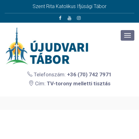
Szent Rita Katolikus Ifjúsági Tábor
Telefonszám:
+36 (70) 742 7971
Cím:
TV-torony melletti tisztás