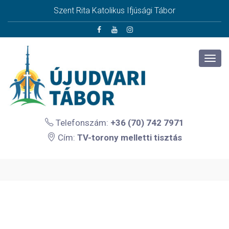
Szent Rita Katolikus Ifjúsági Tábor
Telefonszám:
+36 (70) 742 7971
Cím:
TV-torony melletti tisztás