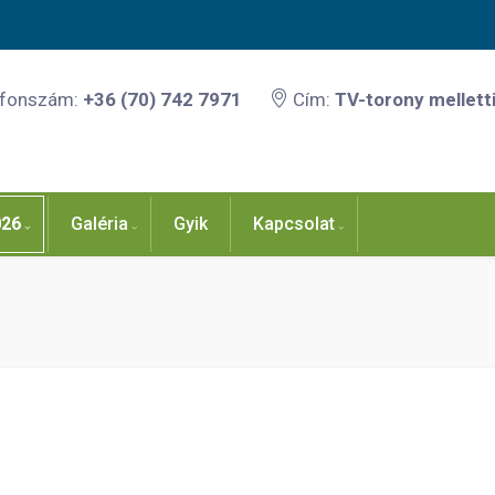
efonszám:
+36 (70) 742 7971
Cím:
TV-torony melletti
026
Galéria
Gyik
Kapcsolat