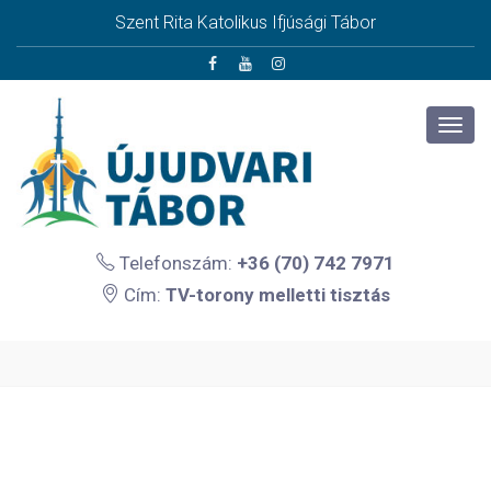
Szent Rita Katolikus Ifjúsági Tábor
Telefonszám:
+36 (70) 742 7971
Cím:
TV-torony melletti tisztás