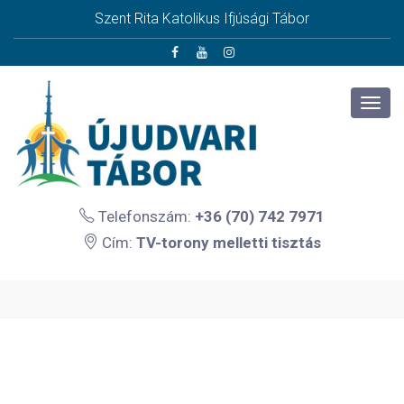
Szent Rita Katolikus Ifjúsági Tábor
Telefonszám:
+36 (70) 742 7971
Cím:
TV-torony melletti tisztás