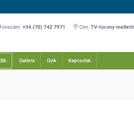
efonszám:
+36 (70) 742 7971
Cím:
TV-torony melletti
026
Galéria
Gyik
Kapcsolat