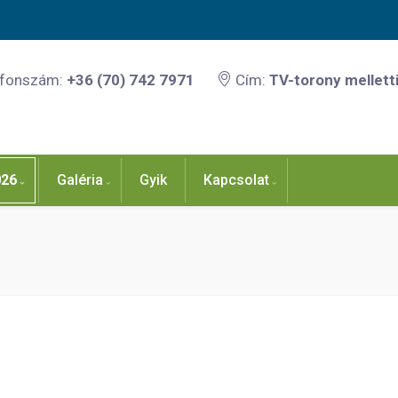
efonszám:
+36 (70) 742 7971
Cím:
TV-torony melletti
026
Galéria
Gyik
Kapcsolat