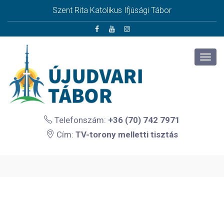
Szent Rita Katolikus Ifjúsági Tábor
Telefonszám:
+36 (70) 742 7971
Cím:
TV-torony melletti tisztás