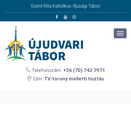
Szent Rita Katolikus Ifjúsági Tábor
Telefonszám:
+36 (70) 742 7971
Cím:
TV-torony melletti tisztás