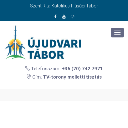
Szent Rita Katolikus Ifjúsági Tábor
Telefonszám:
+36 (70) 742 7971
Cím:
TV-torony melletti tisztás