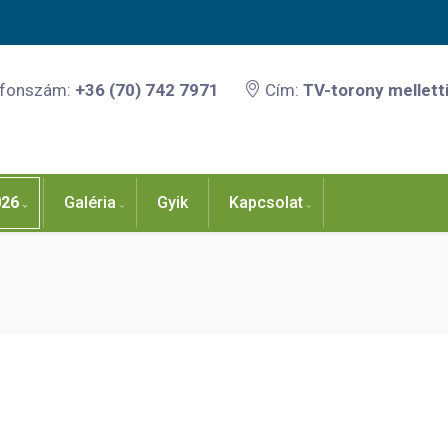
efonszám:
+36 (70) 742 7971
Cím:
TV-torony melletti
026
Galéria
Gyik
Kapcsolat