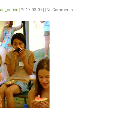
vari_admin
|
2017-03-07
|
|
No Comments