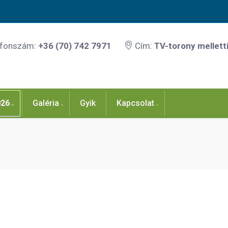
efonszám:
+36 (70) 742 7971
Cím:
TV-torony melletti
026
Galéria
Gyik
Kapcsolat