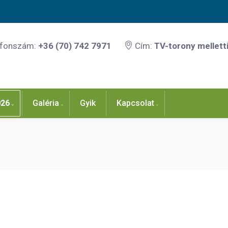
efonszám:
+36 (70) 742 7971
Cím:
TV-torony melletti
026
Galéria
Gyik
Kapcsolat