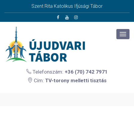
Szent Rita Katolikus Ifjúsági Tábor
Telefonszám:
+36 (70) 742 7971
Cím:
TV-torony melletti tisztás