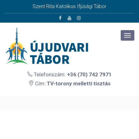
Szent Rita Katolikus Ifjúsági Tábor
Telefonszám:
+36 (70) 742 7971
Cím:
TV-torony melletti tisztás