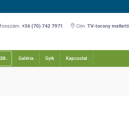
efonszám:
+36 (70) 742 7971
Cím:
TV-torony melletti
026
Galéria
Gyik
Kapcsolat