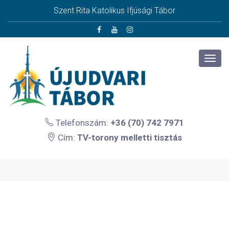
Szent Rita Katolikus Ifjúsági Tábor
Telefonszám:
+36 (70) 742 7971
Cím:
TV-torony melletti tisztás