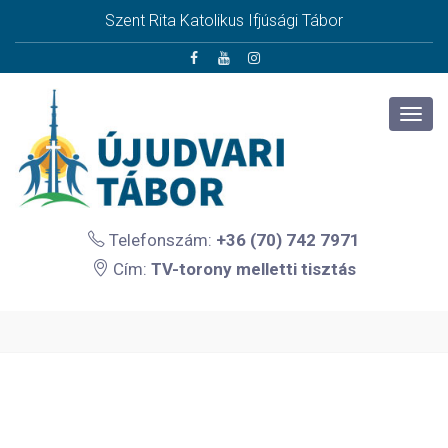
Szent Rita Katolikus Ifjúsági Tábor
Telefonszám:
+36 (70) 742 7971
Cím:
TV-torony melletti tisztás