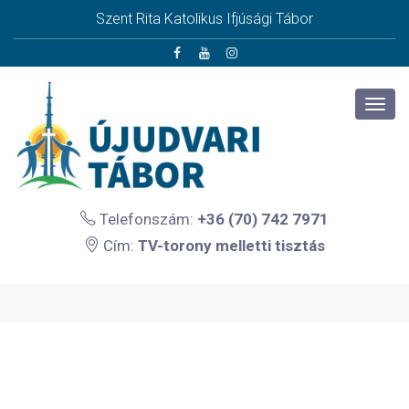
Szent Rita Katolikus Ifjúsági Tábor
Telefonszám:
+36 (70) 742 7971
Cím:
TV-torony melletti tisztás