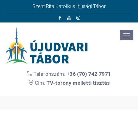
Szent Rita Katolikus Ifjúsági Tábor
Telefonszám:
+36 (70) 742 7971
Cím:
TV-torony melletti tisztás