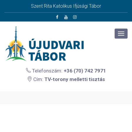
Szent Rita Katolikus Ifjúsági Tábor
Telefonszám:
+36 (70) 742 7971
Cím:
TV-torony melletti tisztás